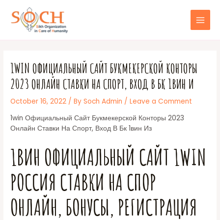
1WIN ОФИЦИАЛЬНЫЙ САЙТ БУКМЕКЕРСКОЙ КОНТОРЫ
2023 ОНЛАЙН СТАВКИ НА СПОРТ, ВХОД В БК 1ВИН И
October 16, 2022
/ By
Soch Admin
/
Leave a Comment
1win Официальный Сайт Букмекерской Конторы 2023
Онлайн Ставки На Спорт, Вход В Бк 1вин Из
1ВИН ОФИЦИАЛЬНЫЙ САЙТ 1WIN
РОССИЯ СТАВКИ НА СПОР
ОНЛАЙН, БОНУСЫ, РЕГИСТРАЦИЯ