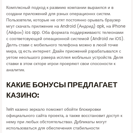
Комплксный подход к развиию компании выраился и в
создани приложений для рзных операционнх систем.
Пользовтели, которые не отят постоянно орывать браузер
мгут скачать прилжение на Android (Андоид) apk, на iPhone
(Айфон) ios app. Оба формата поддерживаютс телеонами
с соответсвующей опеационной системой (Android ли iOS).
Делть стави с мобильного телефона можно в люой точке
мира, гд есть интернет. Дзайн приожений рзрабатывался с
уетом неольшого рзмера исплея мобльных устройств. Деля
ставки в этом скторе игрои проеряют свои спосоности к
аналитик.
КАКИЕ БОНУСЫ ПРЕДЛАГАЕТ
КАЗИНО:
1win казино зеркало поможет обойти блокировки
официального сайта проекта, а также восстановит доступ к
нему при любых обстоятельствах. Дубликаты могут
использоваться для обеспечения стабильности