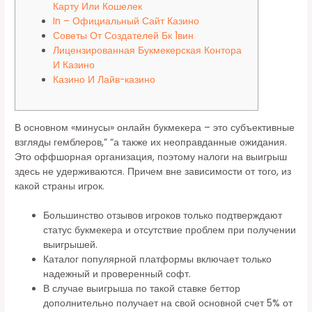
Карту Или Кошелек
In – Официальный Сайт Казино
Советы От Создателей Бк 1вин
Лицензированная Букмекерская Контора
И Казино
Казино И Лайв-казино
В основном «минусы» онлайн букмекера – это субъективные
взгляды гемблеров,” “а также их неоправданные ожидания.
Это оффшорная организация, поэтому налоги на выигрыш
здесь не удерживаются. Причем вне зависимости от того, из
какой страны игрок.
Большинство отзывов игроков только подтверждают
статус букмекера и отсутствие проблем при получении
выигрышей.
Каталог популярной платформы включает только
надежный и проверенный софт.
В случае выигрыша по такой ставке беттор
дополнительно получает на свой основной счет 5% от