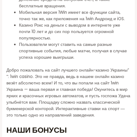
бесплатные вращения.
Мобильная версия 1Win имеет все функции сайта,
точно так же, как приложения на 1win Андроид и iOS.
Казино Рокс на деньги с выводом в интернете уже
почти 10 лет и до сих пор пользуется огромной
популярностью.
Пользователи могут ставить на самые разные
спортивные события, любые матчи, получая в случае
успеха хорошие выигрыши.
Добро пожаловать на сайт лучшего онлайн-казино Украины”
“: 1win casino. Это не правда, ведь в нашем онлайн казино
везёт абсолютно всем! И то, что вы попали на сайт 1win
Украина — ваша первая и главная победа! Окунитесь в мир
ярких и красочных игровых автоматов, и пусть госпожа Удача
улыбнётся вам. Площадку сложно назвать классической
букмекерской конторой. Интерактивные ставки на спорт ―
это только одно из направлений заведения.
НАШИ БОНУСЫ