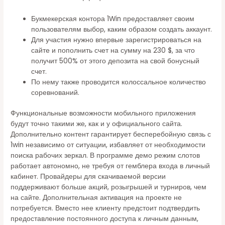
Букмекерская контора 1Win предоставляет своим
пользователям выбор, каким образом создать аккаунт.
Для участия нужно впервые зарегистрироваться на
сайте и пополнить счет на сумму на 230 $, за что
получит 500% от этого депозита на свой бонусный
счет.
По нему также проводится колоссальное количество
соревнований.
Функциональные возможности мобильного приложения
будут точно такими же, как и у официального сайта.
Дополнительно контент гарантирует бесперебойную связь с
1win независимо от ситуации, избавляет от необходимости
поиска рабочих зеркал. В программе демо режим слотов
работает автономно, не требуя от гемблера входа в личный
кабинет. Провайдеры для скачиваемой версии
поддерживают больше акций, розыгрышей и турниров, чем
на сайте. Дополнительная активация на проекте не
потребуется. Вместо нее клиенту предстоит подтвердить
предоставление постоянного доступа к личным данным,