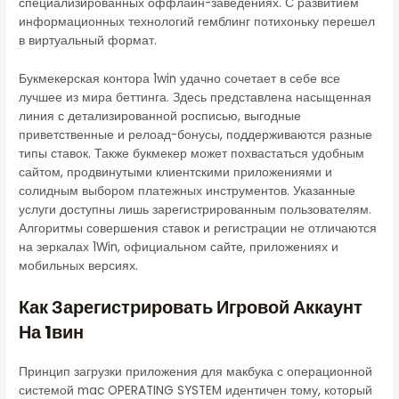
специализированных оффлайн-заведениях. С развитием
информационных технологий гемблинг потихоньку перешел
в виртуальный формат.
Букмекерская контора 1win удачно сочетает в себе все
лучшее из мира беттинга. Здесь представлена насыщенная
линия с детализированной росписью, выгодные
приветственные и релоад-бонусы, поддерживаются разные
типы ставок. Также букмекер может похвастаться удобным
сайтом, продвинутыми клиентскими приложениями и
солидным выбором платежных инструментов. Указанные
услуги доступны лишь зарегистрированным пользователям.
Алгоритмы совершения ставок и регистрации не отличаются
на зеркалах 1Win, официальном сайте, приложениях и
мобильных версиях.
Как Зарегистрировать Игровой Аккаунт
На 1вин
Принцип загрузки приложения для макбука с операционной
системой mac OPERATING SYSTEM идентичен тому, который