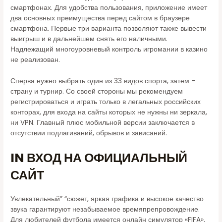
смартфонах. Для удобства пользования, приложение имеет
два основных преимущества перед сайтом в браузере
смартфона. Первые три варианта позволяют также вывести
выигрыш и в дальнейшем снять его наличными.
Надлежащий многоуровневый контроль игромании в казино
не реализован.
Сперва нужно выбрать один из 33 видов спорта, затем –
страну и турнир. Со своей стороны мы рекомендуем
регистрироваться и играть только в легальных российских
конторах, для входа на сайты которых не нужны ни зеркала,
ни VPN. Главный плюс мобильной версии заключается в
отсутствии подлагиваний, обрывов и зависаний.
IN ВХОД НА ОФИЦИАЛЬНЫЙ
САЙТ
Увлекательный” “сюжет, яркая графика и высокое качество
звука гарантируют незабываемое времяпрепровождение.
Для любителей футбола имеется онлайн симулятор «FIFA».