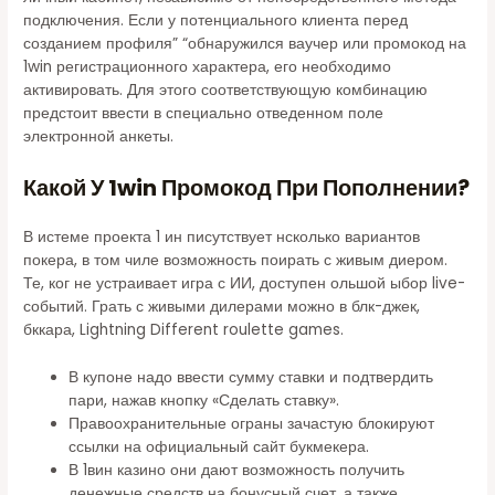
подключения. Если у потенциального клиента перед
созданием профиля” “обнаружился ваучер или промокод на
1win регистрационного характера, его необходимо
активировать. Для этого соответствующую комбинацию
предстоит ввести в специально отведенном поле
электронной анкеты.
Какой У 1win Промокод При Пополнении?
В истеме проекта 1 ин писутствует нсколько вариантов
покера, в том чиле возможность поирать с живым диером.
Те, ког не устраивает игра с ИИ, доступен ольшой ыбор live-
событий. Грать с живыми дилерами можно в блк-джек,
бккара, Lightning Different roulette games.
В купоне надо ввести сумму ставки и подтвердить
пари, нажав кнопку «Сделать ставку».
Правоохранительные ограны зачастую блокируют
ссылки на официальный сайт букмекера.
В 1вин казино они дают возможность получить
денежные средств на бонусный счет, а также