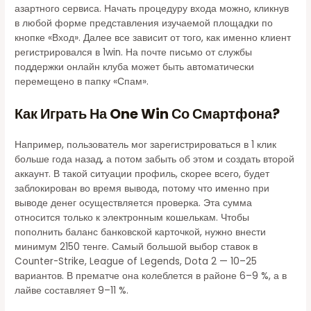
азартного сервиса. Начать процедуру входа можно, кликнув
в любой форме представления изучаемой площадки по
кнопке «Вход». Далее все зависит от того, как именно клиент
регистрировался в 1win. На почте письмо от службы
поддержки онлайн клуба может быть автоматически
перемещено в папку «Спам».
Как Играть На One Win Со Смартфона?
Например, пользователь мог зарегистрироваться в 1 клик
больше года назад, а потом забыть об этом и создать второй
аккаунт. В такой ситуации профиль, скорее всего, будет
заблокирован во время вывода, потому что именно при
выводе денег осуществляется проверка. Эта сумма
относится только к электронным кошелькам. Чтобы
пополнить баланс банковской карточкой, нужно внести
минимум 2150 тенге. Самый большой выбор ставок в
Counter-Strike, League of Legends, Dota 2 — 10–25
вариантов. В прематче она колеблется в районе 6–9 %, а в
лайве составляет 9–11 %.