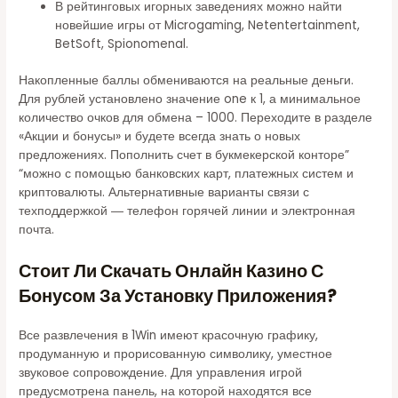
В рейтинговых игорных заведениях можно найти
новейшие игры от Microgaming, Netentertainment,
BetSoft, Spionomenal.
Накопленные баллы обмениваются на реальные деньги.
Для рублей установлено значение one к 1, а минимальное
количество очков для обмена – 1000. Переходите в разделе
«Акции и бонусы» и будете всегда знать о новых
предложениях. Пополнить счет в букмекерской конторе”
“можно с помощью банковских карт, платежных систем и
криптовалюты. Альтернативные варианты связи с
техподдержкой ― телефон горячей линии и электронная
почта.
Стоит Ли Скачать Онлайн Казино С
Бонусом За Установку Приложения?
Все развлечения в 1Win имеют красочную графику,
продуманную и прорисованную символику, уместное
звуковое сопровождение. Для управления игрой
предусмотрена панель, на которой находятся все