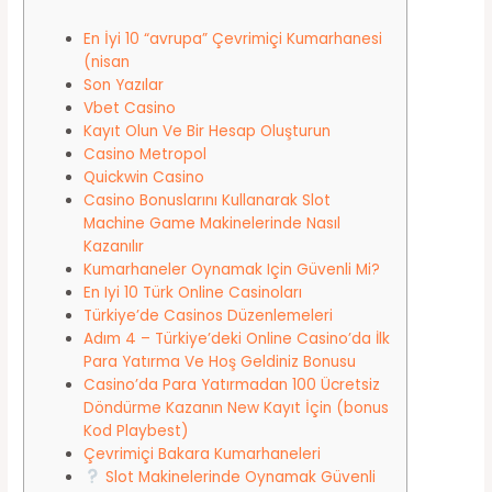
En İyi 10 “avrupa” Çevrimiçi Kumarhanesi
(nisan
Son Yazılar
Vbet Casino
Kayıt Olun Ve Bir Hesap Oluşturun
Casino Metropol
Quickwin Casino
Casino Bonuslarını Kullanarak Slot
Machine Game Makinelerinde Nasıl
Kazanılır
Kumarhaneler Oynamak Için Güvenli Mi?
En Iyi 10 Türk Online Casinoları
Türkiye’de Casinos Düzenlemeleri
Adım 4 – Türkiye’deki Online Casino’da İlk
Para Yatırma Ve Hoş Geldiniz Bonusu
Casino’da Para Yatırmadan 100 Ücretsiz
Döndürme Kazanın New Kayıt İçin (bonus
Kod Playbest)
Çevrimiçi Bakara Kumarhaneleri
Slot Makinelerinde Oynamak Güvenli