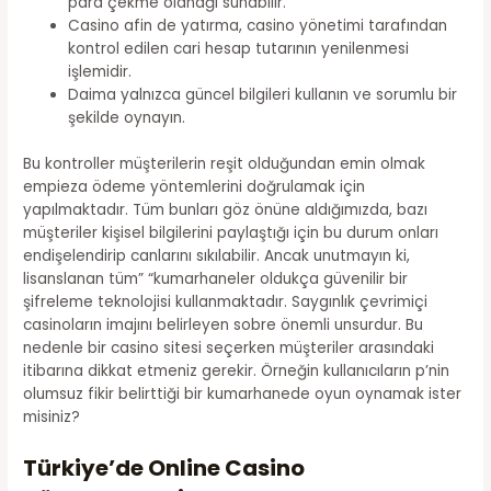
para çekme olanağı sunabilir.
Casino afin de yatırma, casino yönetimi tarafından
kontrol edilen cari hesap tutarının yenilenmesi
işlemidir.
Daima yalnızca güncel bilgileri kullanın ve sorumlu bir
şekilde oynayın.
Bu kontroller müşterilerin reşit olduğundan emin olmak
empieza ödeme yöntemlerini doğrulamak için
yapılmaktadır. Tüm bunları göz önüne aldığımızda, bazı
müşteriler kişisel bilgilerini paylaştığı için bu durum onları
endişelendirip canlarını sıkılabilir. Ancak unutmayın ki,
lisanslanan tüm” “kumarhaneler oldukça güvenilir bir
şifreleme teknolojisi kullanmaktadır. Saygınlık çevrimiçi
casinoların imajını belirleyen sobre önemli unsurdur. Bu
nedenle bir casino sitesi seçerken müşteriler arasındaki
itibarına dikkat etmeniz gerekir. Örneğin kullanıcıların p’nin
olumsuz fikir belirttiği bir kumarhanede oyun oynamak ister
misiniz?
Türkiye’de Online Casino