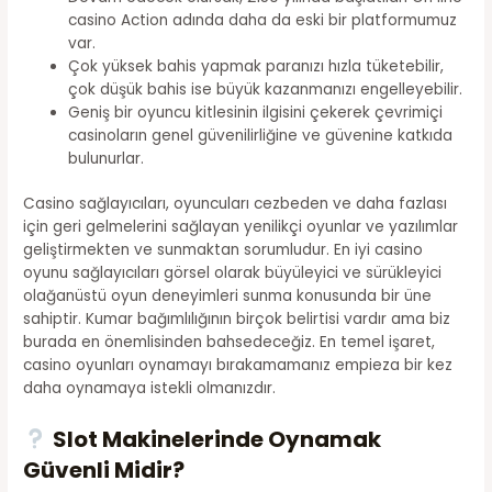
casino Action adında daha da eski bir platformumuz
var.
Çok yüksek bahis yapmak paranızı hızla tüketebilir,
çok düşük bahis ise büyük kazanmanızı engelleyebilir.
Geniş bir oyuncu kitlesinin ilgisini çekerek çevrimiçi
casinoların genel güvenilirliğine ve güvenine katkıda
bulunurlar.
Casino sağlayıcıları, oyuncuları cezbeden ve daha fazlası
için geri gelmelerini sağlayan yenilikçi oyunlar ve yazılımlar
geliştirmekten ve sunmaktan sorumludur. En iyi casino
oyunu sağlayıcıları görsel olarak büyüleyici ve sürükleyici
olağanüstü oyun deneyimleri sunma konusunda bir üne
sahiptir. Kumar bağımlılığının birçok belirtisi vardır ama biz
burada en önemlisinden bahsedeceğiz. En temel işaret,
casino oyunları oynamayı bırakamamanız empieza bir kez
daha oynamaya istekli olmanızdır.
Slot Makinelerinde Oynamak
Güvenli Midir?