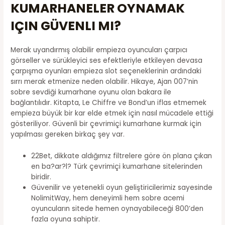
KUMARHANELER OYNAMAK
IÇIN GÜVENLI MI?
Merak uyandırmış olabilir empieza oyuncuları çarpıcı
görseller ve sürükleyici ses efektleriyle etkileyen devasa
çarpışma oyunları empieza slot seçeneklerinin ardındaki
sırrı merak etmenize neden olabilir. Hikaye, Ajan 007’nin
sobre sevdiği kumarhane oyunu olan bakara ile
bağlantılıdır. Kitapta, Le Chiffre ve Bond’un iflas etmemek
empieza büyük bir kar elde etmek için nasıl mücadele ettiği
gösteriliyor. Güvenli bir çevrimiçi kumarhane kurmak için
yapılması gereken birkaç şey var.
22Bet, dikkate aldığımız filtrelere göre ön plana çıkan
en ba?ar?l? Türk çevrimiçi kumarhane sitelerinden
biridir.
Güvenilir ve yetenekli oyun geliştiricilerimiz sayesinde
NolimitWay, hem deneyimli hem sobre acemi
oyuncuların sitede hemen oynayabileceği 800’den
fazla oyuna sahiptir.