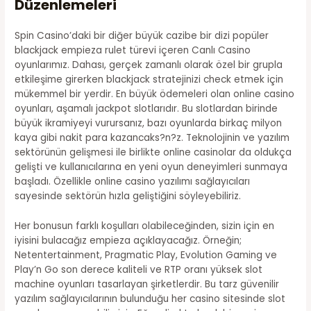
Düzenlemeleri
Spin Casino’daki bir diğer büyük cazibe bir dizi popüler
blackjack empieza rulet türevi içeren Canlı Casino
oyunlarımız. Dahası, gerçek zamanlı olarak özel bir grupla
etkileşime girerken blackjack stratejinizi check etmek için
mükemmel bir yerdir. En büyük ödemeleri olan online casino
oyunları, aşamalı jackpot slotlarıdır. Bu slotlardan birinde
büyük ikramiyeyi vurursanız, bazı oyunlarda birkaç milyon
kaya gibi nakit para kazancaks?n?z. Teknolojinin ve yazılım
sektörünün gelişmesi ile birlikte online casinolar da oldukça
gelişti ve kullanıcılarına en yeni oyun deneyimleri sunmaya
başladı. Özellikle online casino yazılımı sağlayıcıları
sayesinde sektörün hızla geliştiğini söyleyebiliriz.
Her bonusun farklı koşulları olabileceğinden, sizin için en
iyisini bulacağız empieza açıklayacağız. Örneğin;
Netentertainment, Pragmatic Play, Evolution Gaming ve
Play’n Go son derece kaliteli ve RTP oranı yüksek slot
machine oyunları tasarlayan şirketlerdir. Bu tarz güvenilir
yazılım sağlayıcılarının bulunduğu her casino sitesinde slot