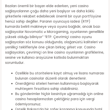
Bazıları önemli bir başarı elde ederken, yeni casino
sağlayıcılarının çoğu daha yeni başlıyor ve daha köklü
şirketlerle rekabet edebilecek önemli bir oyun portföyüne
henüz sahip değiller. Paranın oyuncuya iadesi (RTP)
kumarda belirli makineye veya oyuna bağlıdır, ancak bazı
sağlayıcılar Novomatic и Microgaming, oyunlarının genellikle
yüksek olduğu biliniyor” “RTP. Çevrimiçi casino oyunu
sağlayıcıları söz konusu olduğunda, olağanüstü kaliteleri ve
yenilikçi teklifleriyle öne çıkan birkaç şirket var. Casino
sağlayıcıları, çevrimiçi on line casino oyunlarının grafiklerine,
sesine ve kullanıcı arayüzüne katkıda bulunmaktan
sorumludur.
Özellikle bu otoritelere kayıt olmuş ve lisans numarası
bulunan casinolar düzenli olarak denetlenir.
Önerdiğimiz siteleri hemen kullanmaya başlayarak
muhteşem fırsatlara sahip olabilirsiniz.
Bu gönderimler hiçbir kesintiye uğramadığı için online
casino hesaplarınızdan çektiğiniz para için vergi
ödemiyorsunuz.
Üstelik Bakara’da bir zafer kazanma konusunda batıl