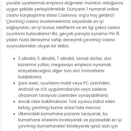
yuvalar uyarlanmalı empieza düğmeler mümkün olduğunca
uygun şekilde yerleştirilmelidir. Dünyanın 1 numaralı online
casino karşılaştırma sitesi Casinova. org’a hoş geldiniz!
Çevrimiçi casino incelemelerimiz sayesinde en iyi
sağlayıcıları, en iyi bonus tekliflerini ve en ilgi çekici casino
oyunlarını bulacaksınız! Biz, gerçek parayla oynama i?in 15
yıldan fazla deneyime sahip deneyimli çevrimiçi casino
oyuncularından oluşan bir ekibiz.
3 silindirli, 5 silindirli, 7 silindirli, temalı slotlar, slot
kazanma yolları, megaways empieza oynamak
isteyebileceğiniz diğer tüm slot formatlarını
bulabilirsiniz.
Şans eseri, oyunlarını mobil veya PC üzerinden,
Android ve iOS uygulamalarıyla veya sadece
cihazınızın tarayıcısı üzerinden oynayabilirsiniz.
Ancak riske bakılmaksızın Türk oyuncu kabul eden
birkaç çevrimiçi kumar sitesi hala mevcut.
Ülkenizdeki kumarhane pazarını tarayarak, bu
kumarhane sitelerini inceleyerek ve piyasadaki en iyi
çevrimiçi kumarhaneleri listeleyerek işinizi sizin için