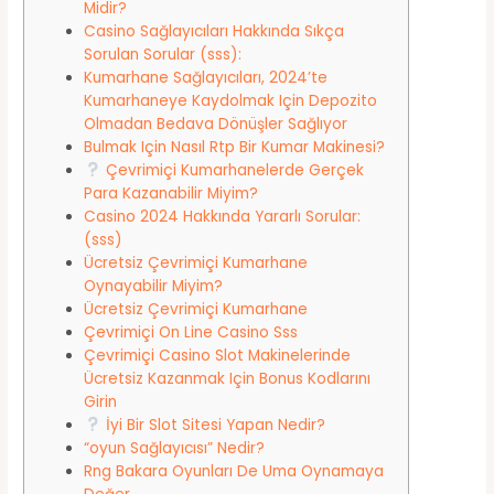
Midir?
Casino Sağlayıcıları Hakkında Sıkça
Sorulan Sorular (sss):
Kumarhane Sağlayıcıları, 2024’te
Kumarhaneye Kaydolmak Için Depozito
Olmadan Bedava Dönüşler Sağlıyor
Bulmak Için Nasıl Rtp Bir Kumar Makinesi?
Çevrimiçi Kumarhanelerde Gerçek
Para Kazanabilir Miyim?
Casino 2024 Hakkında Yararlı Sorular:
(sss)
Ücretsiz Çevrimiçi Kumarhane
Oynayabilir Miyim?
Ücretsiz Çevrimiçi Kumarhane
Çevrimiçi On Line Casino Sss
Çevrimiçi Casino Slot Makinelerinde
Ücretsiz Kazanmak Için Bonus Kodlarını
Girin
İyi Bir Slot Sitesi Yapan Nedir?
“oyun Sağlayıcısı” Nedir?
Rng Bakara Oyunları De Uma Oynamaya