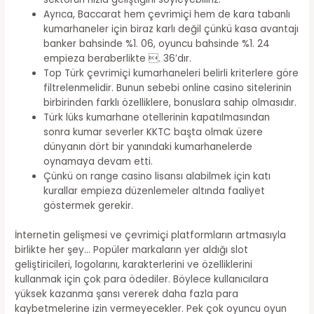
Ayrıca, Baccarat hem çevrimiçi hem de kara tabanlı
kumarhaneler için biraz karlı değil çünkü kasa avantajı
banker bahsinde %1. 06, oyuncu bahsinde %1. 24
empieza beraberlikte . 36’dır.
Top Türk çevrimiçi kumarhaneleri belirli kriterlere göre
filtrelenmelidir. Bunun sebebi online casino sitelerinin
birbirinden farklı özelliklere, bonuslara sahip olmasıdır.
Türk lüks kumarhane otellerinin kapatılmasından
sonra kumar severler KKTC başta olmak üzere
dünyanın dört bir yanındaki kumarhanelerde
oynamaya devam etti.
Çünkü on range casino lisansı alabilmek için katı
kurallar empieza düzenlemeler altında faaliyet
göstermek gerekir.
İnternetin gelişmesi ve çevrimiçi platformların artmasıyla
birlikte her şey… Popüler markaların yer aldığı slot
geliştiricileri, logolarını, karakterlerini ve özelliklerini
kullanmak için çok para ödediler. Böylece kullanıcılara
yüksek kazanma şansı vererek daha fazla para
kaybetmelerine izin vermeyecekler. Pek çok oyuncu oyun