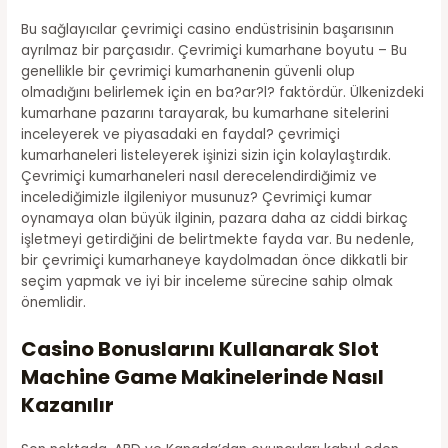
Bu sağlayıcılar çevrimiçi casino endüstrisinin başarısının
ayrılmaz bir parçasıdır. Çevrimiçi kumarhane boyutu – Bu
genellikle bir çevrimiçi kumarhanenin güvenli olup
olmadığını belirlemek için en ba?ar?l? faktördür. Ülkenizdeki
kumarhane pazarını tarayarak, bu kumarhane sitelerini
inceleyerek ve piyasadaki en faydal? çevrimiçi
kumarhaneleri listeleyerek işinizi sizin için kolaylaştırdık.
Çevrimiçi kumarhaneleri nasıl derecelendirdiğimiz ve
incelediğimizle ilgileniyor musunuz? Çevrimiçi kumar
oynamaya olan büyük ilginin, pazara daha az ciddi birkaç
işletmeyi getirdiğini de belirtmekte fayda var. Bu nedenle,
bir çevrimiçi kumarhaneye kaydolmadan önce dikkatli bir
seçim yapmak ve iyi bir inceleme sürecine sahip olmak
önemlidir.
Casino Bonuslarını Kullanarak Slot
Machine Game Makinelerinde Nasıl
Kazanılır