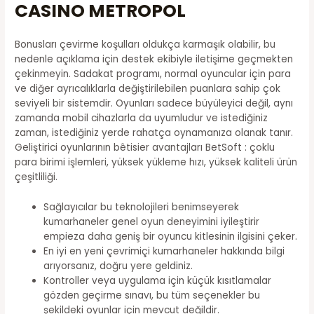
CASINO METROPOL
Bonusları çevirme koşulları oldukça karmaşık olabilir, bu
nedenle açıklama için destek ekibiyle iletişime geçmekten
çekinmeyin. Sadakat programı, normal oyuncular için para
ve diğer ayrıcalıklarla değiştirilebilen puanlara sahip çok
seviyeli bir sistemdir. Oyunları sadece büyüleyici değil, aynı
zamanda mobil cihazlarla da uyumludur ve istediğiniz
zaman, istediğiniz yerde rahatça oynamanıza olanak tanır.
Geliştirici oyunlarının bêtisier avantajları BetSoft : çoklu
para birimi işlemleri, yüksek yükleme hızı, yüksek kaliteli ürün
çeşitliliği.
Sağlayıcılar bu teknolojileri benimseyerek
kumarhaneler genel oyun deneyimini iyileştirir
empieza daha geniş bir oyuncu kitlesinin ilgisini çeker.
En iyi en yeni çevrimiçi kumarhaneler hakkında bilgi
arıyorsanız, doğru yere geldiniz.
Kontroller veya uygulama için küçük kısıtlamalar
gözden geçirme sınavı, bu tüm seçenekler bu
şekildeki oyunlar için mevcut değildir.