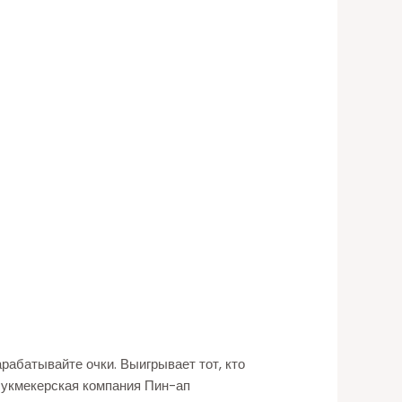
рабатывайте очки. Выигрывает тот, кто
букмекерская компания Пин-ап