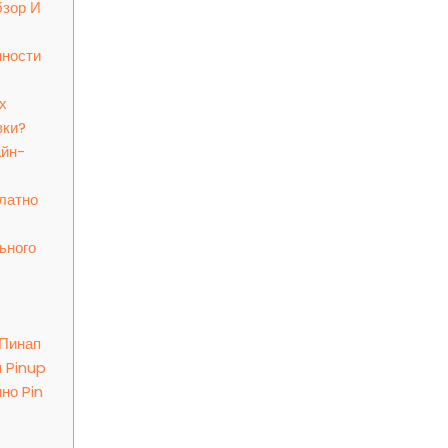
бзор И
нности
х
вки?
айн-
платно
ьного
 Пинап
 Pinup
но Pin