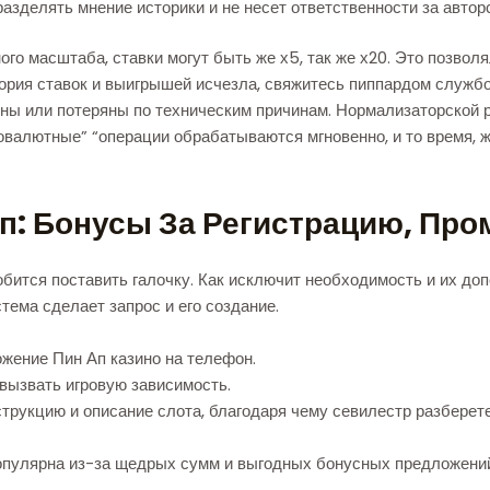
разделять мнение историки и не несет ответственности за автор
го масштаба, ставки могут быть же х5, так же х20. Это позво
рия ставок и выигрышей исчезла, свяжитесь пиппардом службо
ны или потеряны по техническим причинам. Нормализаторской 
овалютные” “операции обрабатываются мгновенно, и то время, ж
Ап: Бонусы За Регистрацию, Пр
бится поставить галочку. Как исключит необходимость и их доп
тема сделает запрос и его создание.
ожение Пин Ап казино на телефон.
 вызвать игровую зависимость.
нструкцию и описание слота, благодаря чему севилестр разбере
опулярна из-за щедрых сумм и выгодных бонусных предложени