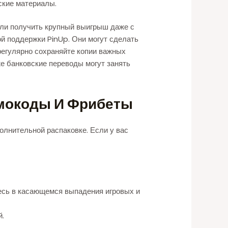
ские материалы.
ляли получить крупный выигрыш даже с
й поддержки PinUp. Они могут сделать
регулярно сохраняйте копии важных
е банковские переводы могут занять
омокоды И Фрибеты
олнительной распаковке. Если у вас
тесь в касающемся выпадения игровых и
й.