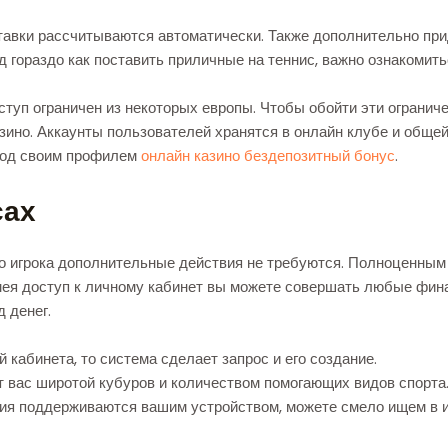
ставки рассчитываются автоматически. Также дополнительно пр
 гораздо как поставить приличные на теннис, важно ознакомить
оступ ограничен из некоторых европы. Чтобы обойти эти ограни
зино. Аккаунты пользователей хранятся в онлайн клубе и общей
под своим профилем
онлайн казино бездепозитный бонус
.
сах
со игрока дополнительные действия не требуются. Полноценны
мея доступ к личному кабинет вы можете совершать любые фина
 денег.
 кабинета, то система сделает запрос и его создание.
т вас широтой кубуров и количеством помогающих видов спорта
ия поддерживаются вашим устройством, можете смело ищем в 