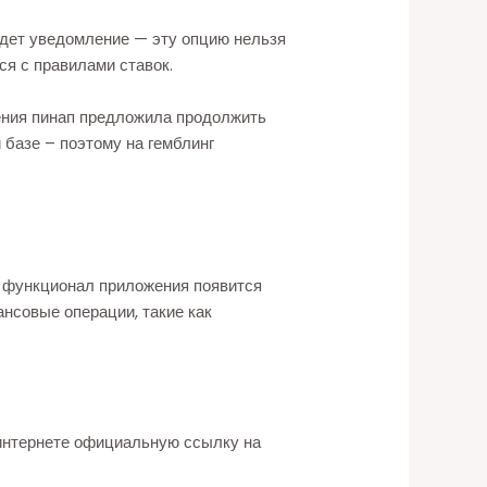
идет уведомление — эту опцию нельзя
ся с правилами ставок.
чения пинап предложила продолжить
 базе – поэтому на гемблинг
м функционал приложения появится
нсовые операции, такие как
.
интернете официальную ссылку на