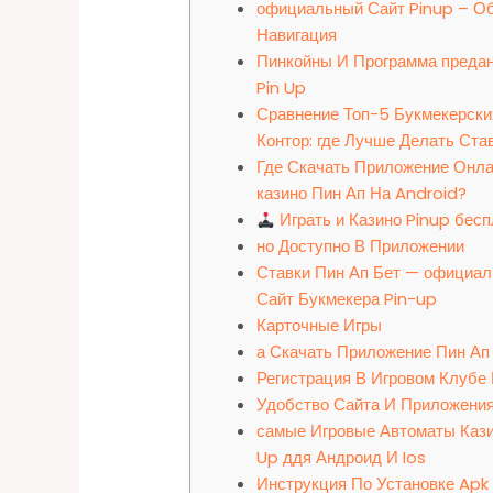
официальный Сайт Pinup – О
Навигация
Пинкойны И Программа преда
Pin Up
Сравнение Топ-5 Букмекерски
Контор: где Лучше Делать Ста
Где Скачать Приложение Онл
казино Пин Ап На Android?
Играть и Казино Pinup бес
но Доступно В Приложении
Ставки Пин Ап Бет — официал
Сайт Букмекера Pin-up
Карточные Игры
а Скачать Приложение Пин Ап
Регистрация В Игровом Клубе
Удобство Сайта И Приложения
самые Игровые Автоматы Кази
Up ддя Андроид И Ios
Инструкция По Установке Apk