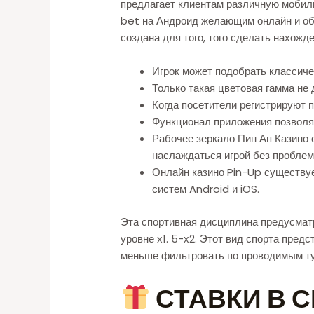
предлагает клиентам различную мобиль
bet на Андроид желающим онлайн и об
создана для того, того сделать нахож
Игрок может подобрать классичес
Только такая цветовая гамма не
Когда посетители регистрируют п
Функционал приложения позволяет
Рабочее зеркало Пин Ап Казино 
наслаждаться игрой без проблем
Онлайн казино Pin-Up существу
систем Android и iOS.
Эта спортивная дисциплина предусмат
уровне х1. 5-х2. Этот вид спорта пр
меньше фильтровать по проводимым ту
СТАВКИ В СП