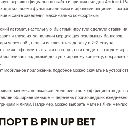
ную версию официального сайта и приложение для Android. Раз
ходиться всеми функциональными и игровыми опциями. Програ
дение и сайте заведения максимально комфортным.
кий автомат, настольную, быстрый игру или сделали ставки на 
 давит и глаза из-за наличии мерцающих рекламных баннеров.
ари через сайт, нельзя исключать задержку в 2-3 секунд.
 не же оформлять ставки на спорт, но и следить за ходом игры
обеспечивает надежный доступ к игровому контенту, сохраняет 
.
ет мобильное приложение, подобное можно скачать на устройс
ривает множество нюансов. Большинство коэффициентов для те
едставлен обширнее меньше — перечень произошедших ежедневн
рнирам и лигам. Например, можно выбрать матч из Лиги Чемпио
ОРТ В PIN UP BET