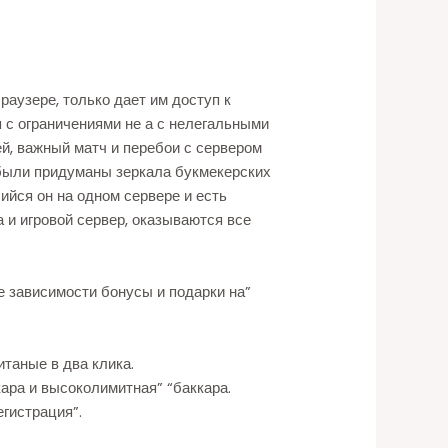
раузере, только дает им доступ к
 с ограничениями не а с нелегальными
й, важный матч и перебои с сервером
 были придуманы зеркала букмекерских
ийся он на одном сервере и есть
 и игровой сервер, оказываются все
е зависимости бонусы и подарки на”
таные в два клика.
ара и высоколимитная” “баккара.
егистрация”.