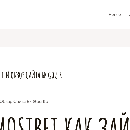
Home
Е И ОБЗОР САЙТА БК GOU R
 Обзор Сайта Бк Gou Ru
MOSTBET КАК ЗАЙ