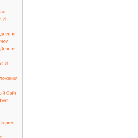
кая
т И
едневно
тно?
 Деньги
et И
иложения
ый Сайт
tbet
 Одним
т