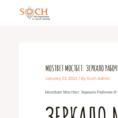
MOSTBET МОСТБЕТ: ЗЕРКАЛО РАБОЧЕ
January 23, 2023
/ By
Soch Admin
Mostbet Мостбет: Зеркало Рабочее И
ЗЕРКАЛО 