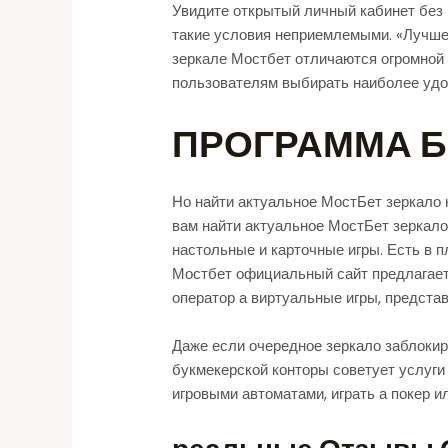
Увидите открытый личный кабинет без 
такие условия неприемлемыми. «Лучше
зеркале Мостбет отличаются огромной
пользователям выбирать наиболее удо
ПРОГРАММА Б
Но найти актуальное МостБет зеркало 
вам найти актуальное МостБет зеркало
настольные и карточные игры. Есть в 
Мостбет официальный сайт предлагает 
оператор а виртуальные игры, предста
Даже если очередное зеркало заблокир
букмекерской конторы советует услуги 
игровыми автоматами, играть а покер и