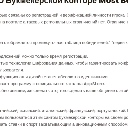
 Букмекерской Конторе Most B
рые связаны со регистрацией и верификацией личности игрока. 
а портале а таковых региональных ограничений нет. Ограничени
а отображается промежуточная таблица победителей,” “первых 
едложений можно только время регистрации.
тые технологии шифрования данных, чтобы гарантировать конф
льзователя.
 функционал и дизайн станет абсолютно идентичными.
ивает программу с официального каталога AppStore.
обно опишем, же сделать это, того сделать ваше общение с эт
глийский, испанский, итальянский, французский, португальский
жем пользоваться этим сайтом букмекерской конторы на своем р
елать ставки в спорт захватывающим а инновационным способом