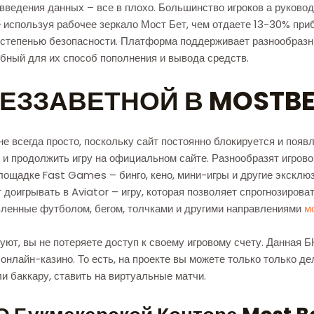
введения данных – все в плохо. Большинство игроков а руково
 используя рабочее зеркало Мост Бет, чем отдаете 13-30% при
 степенью безопасности. Платформа поддерживает разнообразн
бный для их способ пополнения и вывода средств.
ЕЗЗАВЕТНОЙ В MOSTBE
не всегда просто, поскольку сайт постоянно блокируется и появ
 и продолжить игру на официальном сайте. Разнообразят игров
площадке Fast Games – бинго, кено, мини-игры и другие эксклю
доигрывать в Aviator – игру, которая позволяет спрогнозирова
вленные футболом, бегом, толчками и другими направлениями
м
уют, вы не потеряете доступ к своему игровому счету. Данная 
онлайн-казино. То есть, на проекте вы можете только только дел
ли баккару, ставить на виртуальные матчи.