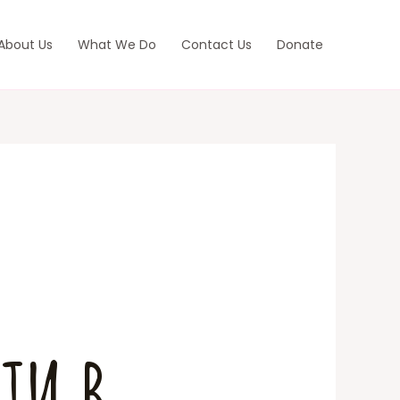
About Us
What We Do
Contact Us
Donate
ТИ В