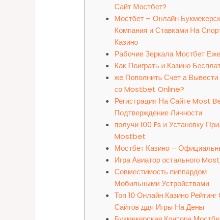
Сайт Мостбет?
Мостбет – Онлайн Букмекерс
Компания и Ставками На Спор
Казино
Рабочие Зеркала Мостбет Еж
Как Поиграть и Казино Беспла
же Пополнить Счет а Вывести
со Mostbet Online?
Регистрация На Сайте Most B
Подтверждение Личности
получи 100 Fs и Установку Пр
Mostbet
Мостбет Казино – Официальн
Игра Авиатор остального Mos
Совместимость пиппардом
Мобильными Устройствами
Топ 10 Онлайн Казино Рейтинг
Сайтов ддя Игры На Деньг
Букмекерская Контора Мостбе