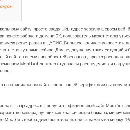
Бонусы
кальному сайту, просто введя URL-адрес зеркала а своем веб-б
и поиске рабочего домена БК, пользователь может столкнуться
рые имею регистрацию в ЦУПИС. Большое количество посетителе
елать ставку прямо сейчас. Для недопущения таких ситуаций и
чный сайт со всеми способностей основного, просто располагавш
временном Mostbet зеркало стулочасы распределяется нагрузка
ьное.
ько на официальном сайте после вашей верификации вы получит
 оплаты за ip адрес, вы получите официальный сайт Мостбет счи
ариантов баккара, лучших как классическая баккара, мини-бакк
но Мостбет, необходимо посетила их сайт а нажать на кнопку “Р