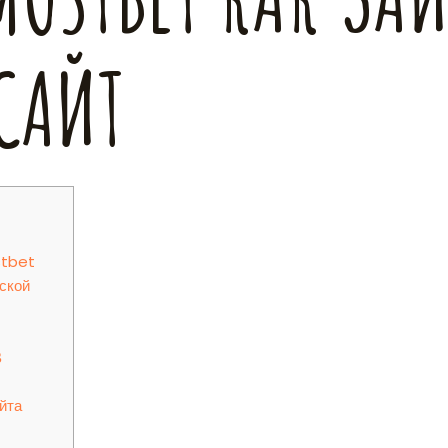
САЙТ
stbet
ской
В
йта