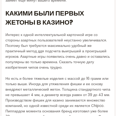
займет еще минут вашего времени.
КАКИМИ БЫЛИ ПЕРВЫХ
ЖЕТОНЫ В КАЗИНО?
Интерес к одной интеллектуальной карточной игре со
стороны азартных пользователей неустанно увеличивался.
Поэтому был требуются максимально удобный же
практичный метод ддя подсчета выигрышей а проигрышей
игроков. Азартные игры появились очень давно и оставались
популярны во только времена. Сказать точную дату
изобретения чипов очень трудно.
Но есть и более тяжелые изделия с массой до 16 грамм или
только выше. Иногда для утяжеления фишки и ее основу
внедряют металлический жетон. Толщина стандартного чипа
не превышает 4 мм, а диаметр всегда равен от 39 до 43 мм.
Производством фишек для казино занимаются множество
компаний, но одной известной среди их является Chipco.
Пиппардом момента основания бренд изготовил уже более