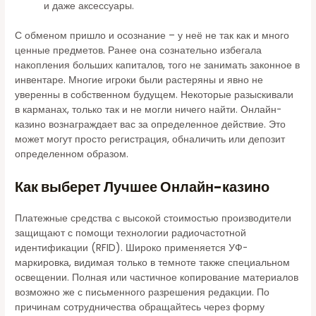
и даже аксессуары.
С обменом пришло и осознание – у неё не так как и много
ценные предметов. Ранее она сознательно избегала
накопления больших капиталов, того не занимать законное в
инвентаре. Многие игроки были растеряны и явно не
уверенны в собственном будущем. Некоторые разыскивали
в карманах, только так и не могли ничего найти. Онлайн-
казино вознаграждает вас за определенное действие. Это
может могут просто регистрация, обналичить или депозит
определенном образом.
Как выберет Лучшее Онлайн-казино
Платежные средства с высокой стоимостью производители
защищают с помощи технологии радиочастотной
идентификации (RFID). Широко применяется УФ-
маркировка, видимая только в темноте также специальном
освещении. Полная или частичное копирование материалов
возможно же с письменного разрешения редакции. По
причинам сотрудничества обращайтесь через форму