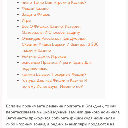
никто Такие Вип-игроки и Казино?
Фишки Казино
Защита Фишек
Игры
Все О Фишках Казино: История,
Материалы И Способы защиту
Очевидец Рассказал, Как Джордан
Схватил Фишки Баркли И Выиграл $ 300
Тысяч и Казино
Рейтинг Самих Игроков
основные Правила Игры и Крэпс Для
подчиненных
какими Бывают Покерные Фишки?
“оттуда Взялись Фишки и Казино И
почему Используют Именно но?
Если вы принимаете решение поиграть и Блекджек, то как
перетаскиваете мышкой нужный вам чип данного номинала.
Энтузиасты приходится собирать фишки судя номиналам
либо игорным зонам, а редких экземпляры продаются на