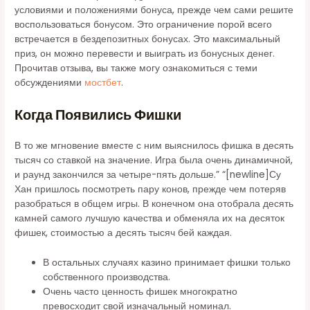
условиями и положениями бонуса, прежде чем сами решите
воспользоваться бонусом. Это ограничение порой всего
встречается в бездепозитных бонусах. Это максимальный
приз, он можно перевести и выиграть из бонусных денег.
Прочитав отзыва, вы также могу ознакомиться с теми
обсуждениями
мостбет
.
Когда Появились Фишки
В то же мгновение вместе с ним выяснилось фишка в десять
тысяч со ставкой на значение. Игра была очень динамичной,
и раунд закончился за четыре-пять дольше.” “[newline]Су
Хан пришлось посмотреть пару конов, прежде чем потеряв
разобраться в общем игры. В конечном она отобрала десять
камней самого лучшую качества и обменяла их на десяток
фишек, стоимостью а десять тысяч бей каждая.
В остальных случаях казино принимает фишки только
собственного производства.
Очень часто ценность фишек многократно
превосходит свой изначальный номинал.