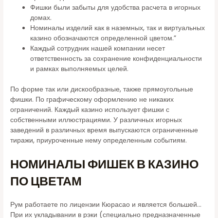
Фишки были забыты для удобства расчета в игорных
домах.
Номиналы изделий как в наземных, так и виртуальных
казино обозначаются определенной цветом.”
Каждый сотрудник нашей компании несет
ответственность за сохранение конфиденциальности
и рамках выполняемых целей.
По форме так или дискообразные, также прямоугольные
фишки. По графическому оформлению не никаких
ограничений. Каждый казино использует фишки с
собственными иллюстрациями. У различных игорных
заведений в различных время выпускаются ограниченные
тиражи, приуроченные нему определенным событиям.
НОМИНАЛЫ ФИШЕК В КАЗИНО
ПО ЦВЕТАМ
Рум работаете по лицензии Кюрасао и является большей…
При их укладывании в рэки (специально предназначенные