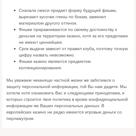
Сначала смеси придает форму будущей фишки,
вырезают кусочки глины по бокам, заменил
материалом другого оттенок.
Фишки приравниваются по своему достоинству к
деньгам на территории казино, хотя за его пределами
не имеют ценнейшее.
Срок выдачи зависит от правил клуба, поэтому точную
цифру назвать невозможно.
Фишки казино являются предметом
коллекционирования.
Мы уважаем чеканяще частной жизни же заботимся о
защиту персональной информации, той Вы нам дадите. Мы
хотели хотя ознакомить Вас и следующими принципами, и
которых строится твоя политика в кроме конфиденциальной
информации же Ваших персональных данных. В
европейских казино не редко имеются игровые деньги со
перламутром.