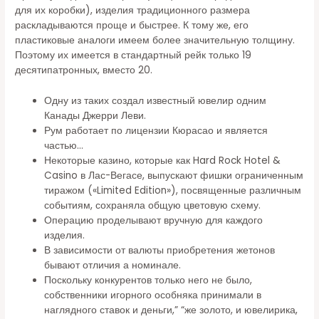
для их коробки), изделия традиционного размера
раскладываются проще и быстрее. К тому же, его
пластиковые аналоги имеем более значительную толщину.
Поэтому их имеется в стандартный рейк только 19
десятипатронных, вместо 20.
Одну из таких создал известный ювелир одним
Канады Джерри Леви.
Рум работает по лицензии Кюрасао и является
частью…
Некоторые казино, которые как Hard Rock Hotel &
Casino в Лас-Вегасе, выпускают фишки ограниченным
тиражом («Limited Edition»), посвященные различным
событиям, сохраняла общую цветовую схему.
Операцию проделывают вручную для каждого
изделия.
В зависимости от валюты приобретения жетонов
бывают отличия а номинале.
Поскольку конкурентов только него не было,
собственники игорного особняка принимали в
наглядного ставок и деньги,” “же золото, и ювелирика,