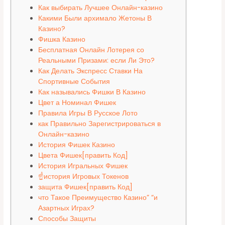
Как выбирать Лучшее Онлайн-казино
Какими Были архимало Жетоны В
Казино?
Фишка Казино
Бесплатная Онлайн Лотерея со
Реальными Призами: если Ли Это?
Как Делать Экспресс Ставки На
Спортивные События
Как назывались Фишки В Казино
Цвет а Номинал Фишек
Правила Игры В Русское Лото
как Правильно Зарегистрироваться в
Онлайн-казино
История Фишек Казино
Цвета Фишек[править Код]
История Игральных Фишек
☝️история Игровых Токенов
защита Фишек[править Код]
что Такое Преимущество Казино” “и
Азартных Играх?
Способы Защиты