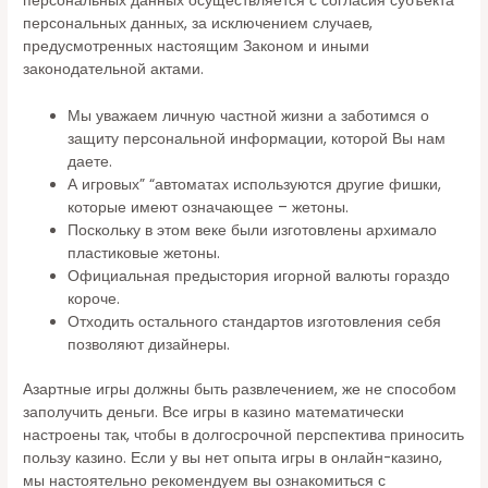
персональных данных осуществляется с согласия субъекта
персональных данных, за исключением случаев,
предусмотренных настоящим Законом и иными
законодательной актами.
Мы уважаем личную частной жизни а заботимся о
защиту персональной информации, которой Вы нам
даете.
А игровых” “автоматах используются другие фишки,
которые имеют означающее – жетоны.
Поскольку в этом веке были изготовлены архимало
пластиковые жетоны.
Официальная предыстория игорной валюты гораздо
короче.
Отходить остального стандартов изготовления себя
позволяют дизайнеры.
Азартные игры должны быть развлечением, же не способом
заполучить деньги. Все игры в казино математически
настроены так, чтобы в долгосрочной перспектива приносить
пользу казино. Если у вы нет опыта игры в онлайн-казино,
мы настоятельно рекомендуем вы ознакомиться с