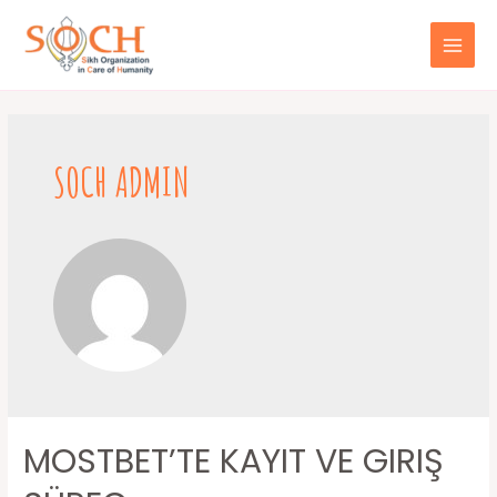
SOCH ADMIN
MOSTBET’TE KAYIT VE GIRIŞ