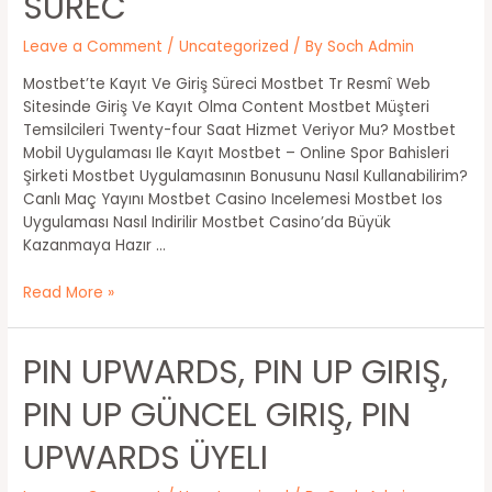
SÜREC
Leave a Comment
/
Uncategorized
/ By
Soch Admin
Mostbet’te Kayıt Ve Giriş Süreci Mostbet Tr Resmî Web
Sitesinde Giriş Ve Kayıt Olma Content Mostbet Müşteri
Temsilcileri Twenty-four Saat Hizmet Veriyor Mu? Mostbet
Mobil Uygulaması Ile Kayıt Mostbet – Online Spor Bahisleri
Şirketi Mostbet Uygulamasının Bonusunu Nasıl Kullanabilirim?
Canlı Maç Yayını Mostbet Casino Incelemesi Mostbet Ios
Uygulaması Nasıl Indirilir Mostbet Casino’da Büyük
Kazanmaya Hazır …
Read More »
PIN UPWARDS, PIN UP GIRIŞ,
PIN UP GÜNCEL GIRIŞ, PIN
UPWARDS ÜYELI