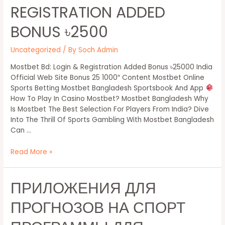
REGISTRATION ADDED
BONUS ৳2500
Uncategorized
/ By
Soch Admin
Mostbet Bd: Login & Registration Added Bonus ৳25000 India
Official Web Site Bonus 25 1000″ Content Mostbet Online
Sports Betting Mostbet Bangladesh Sportsbook And App
How To Play In Casino Mostbet? Mostbet Bangladesh Why
Is Mostbet The Best Selection For Players From India? Dive
Into The Thrill Of Sports Gambling With Mostbet Bangladesh
Can …
Read More »
ПРИЛОЖЕНИЯ ДЛЯ
ПРОГНОЗОВ НА СПОРТ